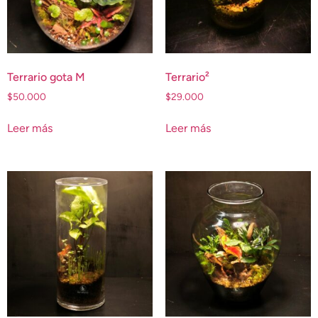
Terrario gota M
Terrario²
$
50.000
$
29.000
Leer más
Leer más