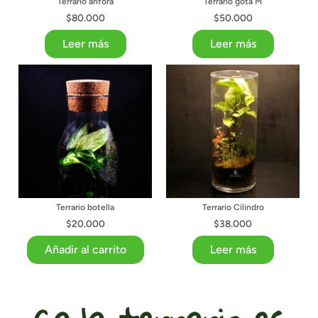
Terrario ánfora
Terrario gota M
$
80.000
$
50.000
Leer más
Leer más
Terrario botella
Terrario Cilindro
$
20.000
$
38.000
Añadir al carrito
Leer más