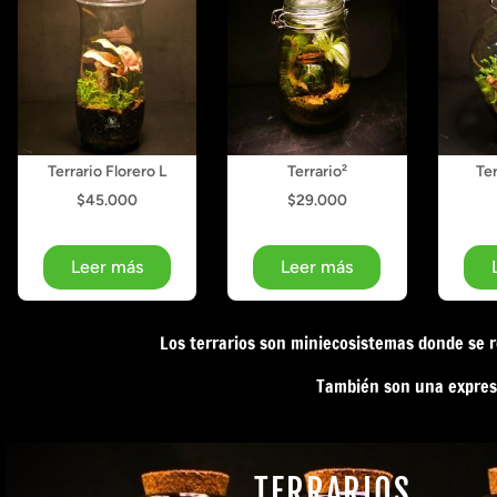
Terrario Florero L
Terrario²
Ter
$
45.000
$
29.000
Leer más
Leer más
Los terrarios son miniecosistemas donde se r
También son una expresi
TERRARIOS