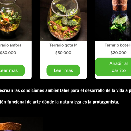
rario ánfora
Terrario gota M
Terrario botell
$
80.000
$
50.000
$
20.000
Añadir al
Leer más
Leer más
carrito
ecrean las condiciones ambientales para el desarrollo de la vida a 
ón funcional de arte dónde la naturaleza es la protagonista.