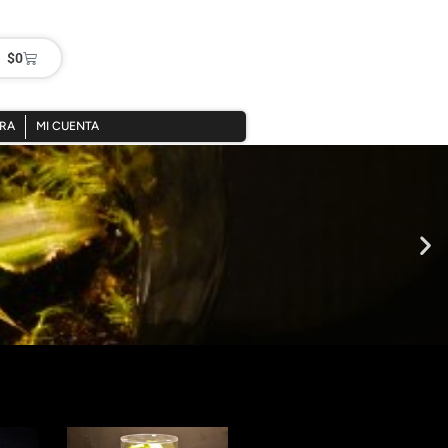
$
0
PRA
MI CUENTA