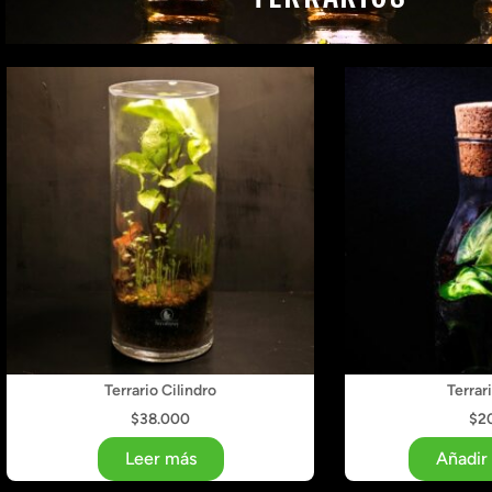
Terrario Cilindro
Terrar
$
38.000
$
2
Leer más
Añadir 