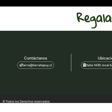
Regala
Contáctanos
Ubicaci
terra@terratepuy.cl
Italia 1439, local 
© Todos los Derechos reservados
valvula mariposa
sala de en