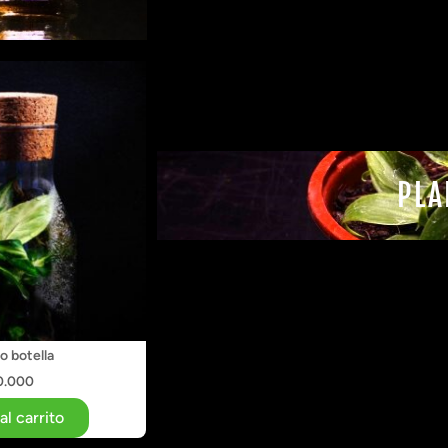
PLA
io botella
0.000
al carrito