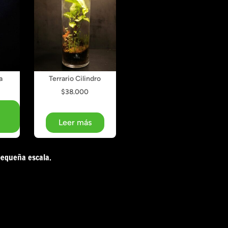
a
Terrario Cilindro
$
38.000
Leer más
pequeña escala.