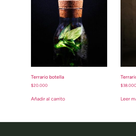
Terrario botella
Terrari
$
20.000
$
38.00
Añadir al carrito
Leer m