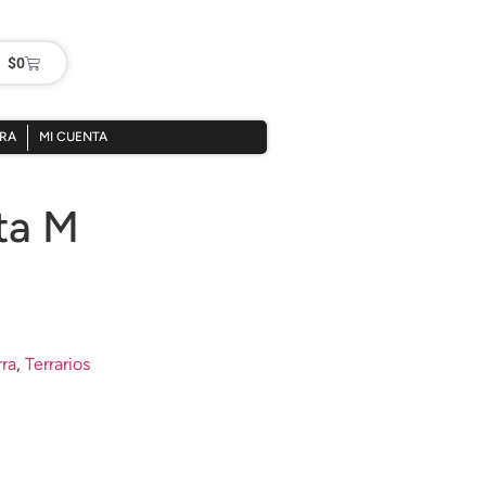
$
0
PRA
MI CUENTA
ta M
rra
,
Terrarios