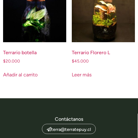
Terrario botella
Terrario Florero L
$
20.000
$
45.000
Añadir al carrito
Leer más
Contáctanos
terra@terratepuy.cl